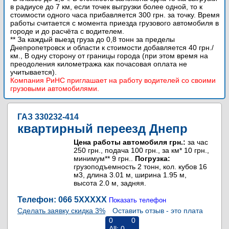
в радиусе до 7 км, если точек выгрузки более одной, то к
стоимости одного часа прибавляется 300 грн. за точку. Время
работы считается с момента приезда грузового автомобиля в
городе и до расчёта с водителем.
** За каждый выезд груза до 0,8 тонн за пределы
Днепропетровск и области к стоимости добавляется 40 грн./
км., В одну сторону от границы города (при этом время на
преодоления километража как почасовая оплата не
учитывается).
Компания РиНС приглашает на работу водителей со своими
грузовыми автомобилями.
ГАЗ 330232-414
квартирный переезд Днепр
Цена работы автомобиля грн.:
за час
250 грн., подача 100 грн., за км* 10 грн.,
минимум** 9 грн..
Погрузка:
грузоподъемность 2 тонн, кол. кубов 16
м3, длина 3.01 м, ширина 1.95 м,
высота 2.0 м, задняя.
Телефон: 066 5
XXXXX
Показать телефон
Сделать заявку скидка 3%
Оставить отзыв - это плата
0
0
All:
0