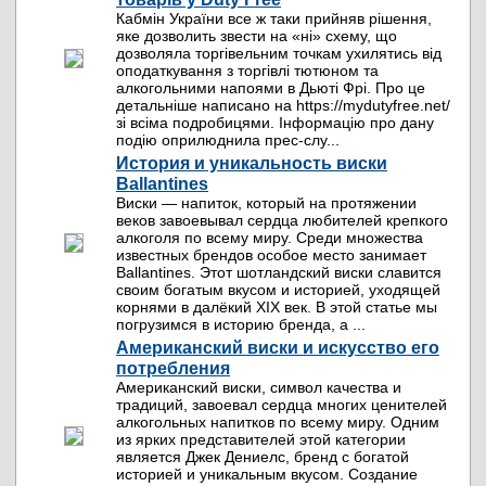
Кабмін України все ж таки прийняв рішення,
яке дозволить звести на «ні» схему, що
дозволяла торгівельним точкам ухилятись від
оподаткування з торгівлі тютюном та
алкогольними напоями в Дьюті Фрі. Про це
детальніше написано на https://mydutyfree.net/
зі всіма подробицями. Інформацію про дану
подію оприлюднила прес-слу...
История и уникальность виски
Ballantines
Виски — напиток, который на протяжении
веков завоевывал сердца любителей крепкого
алкоголя по всему миру. Среди множества
известных брендов особое место занимает
Ballantines. Этот шотландский виски славится
своим богатым вкусом и историей, уходящей
корнями в далёкий XIX век. В этой статье мы
погрузимся в историю бренда, а ...
Американский виски и искусство его
потребления
Американский виски, символ качества и
традиций, завоевал сердца многих ценителей
алкогольных напитков по всему миру. Одним
из ярких представителей этой категории
является Джек Дениелс, бренд с богатой
историей и уникальным вкусом. Создание