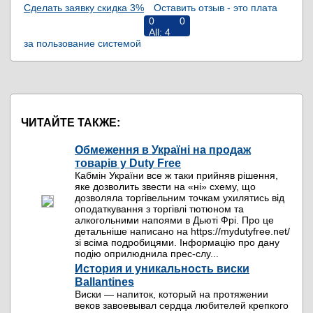
Сделать заявку скидка 3%
Оставить отзыв - это плата
0
0
All:
4
за пользование системой
RiNS
ЧИТАЙТЕ ТАКЖЕ:
Обмеження в Україні на продаж
товарів у Duty Free
Кабмін України все ж таки прийняв рішення,
яке дозволить звести на «ні» схему, що
дозволяла торгівельним точкам ухилятись від
оподаткування з торгівлі тютюном та
алкогольними напоями в Дьюті Фрі. Про це
детальніше написано на https://mydutyfree.net/
зі всіма подробицями. Інформацію про дану
подію оприлюднила прес-слу...
История и уникальность виски
Ballantines
Виски — напиток, который на протяжении
веков завоевывал сердца любителей крепкого