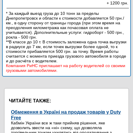
+ 1200 грн.
* За каждый выезд груза до 10 тонн за пределы
Днепропетровск и области к стоимости добавляется 50 грн./
км., в одну сторону от границы города (при этом время на
преодоления километража как почасовая оплата не
учитывается). Дополнительные услуги: гидроборт - 500 грн.,
рокла - 500 грн.
**В классе до 10 т. В стоимость заложена одна точка выгрузки
в радиусе до 7 км, если точек выгрузки более одной, то к
стоимости прибавляется 500 грн. за точку. Время работы
считается с момента приезда грузового автомобиля в городе
и до расчёта с водителем.
Компания РиНС приглашает на работу водителей со своими
грузовыми автомобилями.
ЧИТАЙТЕ ТАКЖЕ:
Обмеження в Україні на продаж товарів у Duty
Free
Кабмін України все ж таки прийняв рішення, яке
дозволить звести на «ні» схему, що дозволяла
торгівельним точкам ухилятись від оподаткування з