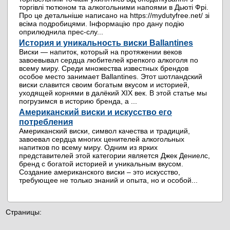
торгівлі тютюном та алкогольними напоями в Дьюті Фрі.
Про це детальніше написано на https://mydutyfree.net/ зі
всіма подробицями. Інформацію про дану подію
оприлюднила прес-слу...
История и уникальность виски Ballantines
Виски — напиток, который на протяжении веков
завоевывал сердца любителей крепкого алкоголя по
всему миру. Среди множества известных брендов
особое место занимает Ballantines. Этот шотландский
виски славится своим богатым вкусом и историей,
уходящей корнями в далёкий XIX век. В этой статье мы
погрузимся в историю бренда, а ...
Американский виски и искусство его
потребления
Американский виски, символ качества и традиций,
завоевал сердца многих ценителей алкогольных
напитков по всему миру. Одним из ярких
представителей этой категории является Джек Дениелс,
бренд с богатой историей и уникальным вкусом.
Создание американского виски – это искусство,
требующее не только знаний и опыта, но и особой...
Страницы: