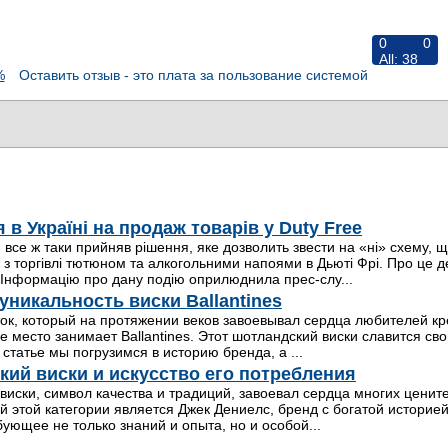
0
0
All:
38
%
Оставить отзыв - это плата за пользование системой
RiNS
в Україні на продаж товарів у Duty Free
 все ж таки прийняв рішення, яке дозволить звести на «ні» схему, 
з торгівлі тютюном та алкогольними напоями в Дьюті Фрі. Про це дет
Інформацію про дану подію оприлюднила прес-слу...
уникальность виски Ballantines
ок, который на протяжении веков завоевывал сердца любителей кр
е место занимает Ballantines. Этот шотландский виски славится с
й статье мы погрузимся в историю бренда, а ...
кий виски и искусство его потребления
виски, символ качества и традиций, завоевал сердца многих ценит
й этой категории является Джек Дениелс, бренд с богатой историей
бующее не только знаний и опыта, но и особой...