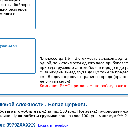
х размеров
 котлы, бойлеры
ших размеров
 мешки с
луживают
*В классе до 1,5 т. В стоимость заложена одна
одной, то к стоимости одного часа прибавляет
приезда грузового автомобиля в городе и до р
** За каждый выезд груза до 0,8 тонн за пред
км., В одну сторону от границы города (при 
не учитывается).
Компания РиНС приглашает на работу водите
любой сложности , Белая Церковь
боты автомобиля грн.:
за час 150 грн..
Погрузка:
грузоподъемност
уточно.
Цена работы грузчика грн.:
за час 100 грн., минимум***** 2 
н: 09792
XXXXX
Показать телефон