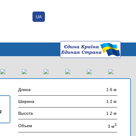
UA
Вход / Регистрация
Добавить объявление
Длина
1.6 м
Ширина
1.2 м
2
Высота
1.2 м
3
Объем
3 м