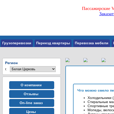
Пассажирские V
Заказа
Грузоперевозки
Переезд квартиры
Перевозка мебели
Регион
г.
О компании
Что можно смело п
Отзывы
Холодильники (
Стиральные ма
On-line заказ
Спортивные тр
Мопеды, велос
Цены