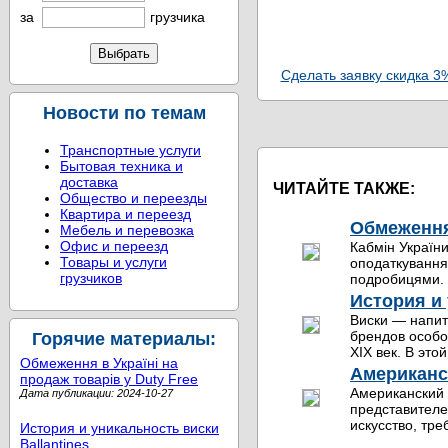
за
грузчика
Сделать заявку скидка 3
Новости по темам
Транспортные услуги
Бытовая техника и
доставка
ЧИТАЙТЕ ТАКЖЕ:
Общество и переезды
Квартира и переезд
Обмеження 
Мебель и перевозка
Офис и переезд
Кабмін України
Товары и услуги
оподаткування 
грузчиков
подробицями. 
История и 
Виски — напит
брендов особо
Горячие материалы:
XIX век. В это
Обмеження в Україні на
Американс
продаж товарів у Duty Free
Американский 
Дата публикации: 2024-10-27
представителе
искусство, тре
История и уникальность виски
Ballantines