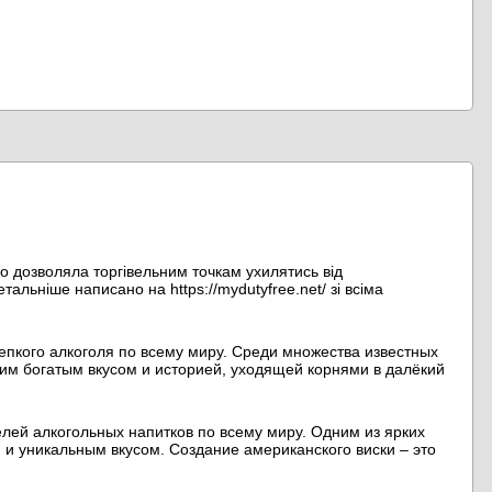
що дозволяла торгівельним точкам ухилятись від
альніше написано на https://mydutyfree.net/ зі всіма
епкого алкоголя по всему миру. Среди множества известных
воим богатым вкусом и историей, уходящей корнями в далёкий
елей алкогольных напитков по всему миру. Одним из ярких
 и уникальным вкусом. Создание американского виски – это