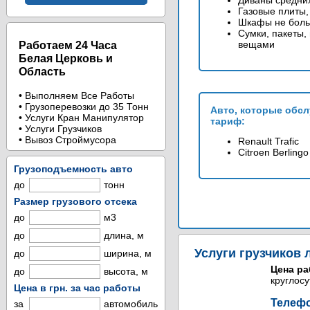
Диваны средни
Газовые плиты,
Шкафы не боль
Сумки, пакеты,
вещами
Работаем 24 Часа
Белая Церковь и
Область
• Выполняем Все Работы
• Грузоперевозки до 35 Тонн
Авто, которые обс
• Услуги Кран Манипулятор
тариф:
• Услуги Грузчиков
• Вывоз Строймусора
Renault Trafic
Citroen Berlingo
Грузоподъемность авто
до
тонн
Размер грузового отсека
до
м3
до
длина, м
Услуги грузчиков 
до
ширина, м
Цена ра
до
высота, м
круглос
Цена в грн. за час работы
Телефо
за
автомобиль