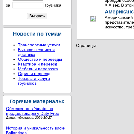
брендов особо
за
грузчика
XIX век. В это
Американс
Американский 
представителе
искусство, тре
Новости по темам
Транспортные услуги
Страницы:
Бытовая техника и
доставка
Общество и переезды
Квартира и переезд
Мебель и перевозка
Офис и переезд
Товары и услуги
грузчиков
Горячие материалы:
Обмеження в Україні на
продаж товарів у Duty Free
Дата публикации: 2024-10-27
История и уникальность виски
Ballantines