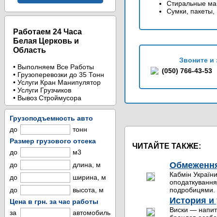
Стиральные ма
Сумки, пакеты,
Работаем 24 Часа
Белая Церковь и
Область
Звоните и 
• Выполняем Все Работы
(050) 766-43-53
• Грузоперевозки до 35 Тонн
• Услуги Кран Манипулятор
• Услуги Грузчиков
• Вывоз Строймусора
Грузоподъемность авто
до
тонн
Размер грузового отсека
ЧИТАЙТЕ ТАКЖЕ:
до
м3
Обмеження 
до
длина, м
Кабмін України
до
ширина, м
оподаткування 
до
высота, м
подробицями. 
История и 
Цена в грн. за час работы
Виски — напит
за
автомобиль