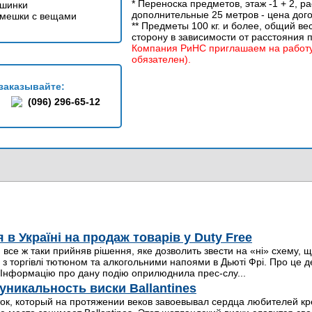
* Переноска предметов, этаж -1 + 2, р
шинки
дополнительные 25 метров - цена дог
 мешки с вещами
** Предметы 100 кг. и более, общий в
сторону в зависимости от расстояния 
Компания РиНС приглашаем на работу
обязателен).
заказывайте:
(096) 296-65-12
в Україні на продаж товарів у Duty Free
 все ж таки прийняв рішення, яке дозволить звести на «ні» схему, 
з торгівлі тютюном та алкогольними напоями в Дьюті Фрі. Про це дет
Інформацію про дану подію оприлюднила прес-слу...
уникальность виски Ballantines
ок, который на протяжении веков завоевывал сердца любителей кр