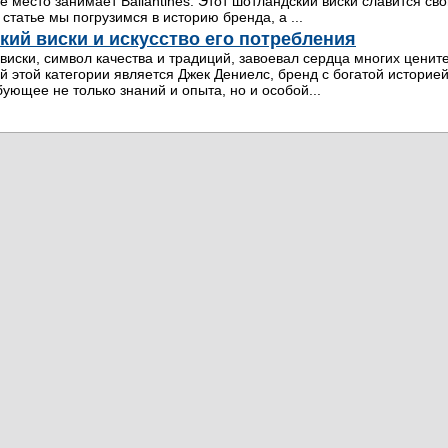
е место занимает Ballantines. Этот шотландский виски славится с
й статье мы погрузимся в историю бренда, а ...
кий виски и искусство его потребления
виски, символ качества и традиций, завоевал сердца многих ценит
й этой категории является Джек Дениелс, бренд с богатой историей
бующее не только знаний и опыта, но и особой...