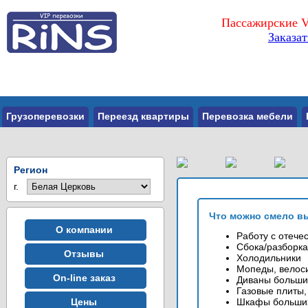
Пассажирские V
Заказа
Грузоперевозки
Переезд квартиры
Перевозка мебели
Регион
г.
Что можно смело в
О компании
Работу с отече
Сбока/разборка
Отзывы
Холодильники
Мопеды, велос
On-line заказ
Диваны больши
Газовые плиты,
Цены
Шкафы больши