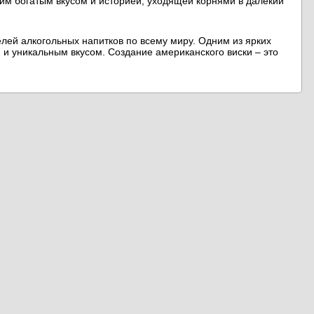
воим богатым вкусом и историей, уходящей корнями в далёкий
елей алкогольных напитков по всему миру. Одним из ярких
 и уникальным вкусом. Создание американского виски – это