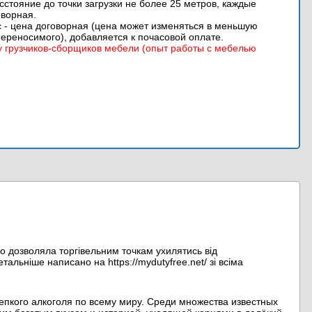
асстояние до точки загрузки не более 25 метров, каждые
оворная.
ес - цена договорная (цена может изменяться в меньшую
переносимого), добавляется к почасовой оплате.
 грузчиков-сборщиков мебели (опыт работы с мебелью
що дозволяла торгівельним точкам ухилятись від
альніше написано на https://mydutyfree.net/ зі всіма
епкого алкоголя по всему миру. Среди множества известных