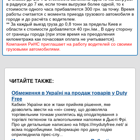
в радиусе до 7 км, если точек выгрузки более одной, то к
стоимости одного часа прибавляется 300 грн. за точку. Время
работы считается с момента приезда грузового автомобиля в
городе и до расчёта с водителем.
** За каждый выезд груза до 0,8 тонн за пределы Киев и
области к стоимости добавляется 40 грн./км., В одну сторону
от границы города (при этом время на преодоления
километража как почасовая оплата не учитывается).
Компания РиНС приглашает на работу водителей со своими
грузовыми автомобилями.
ЧИТАЙТЕ ТАКЖЕ:
Обмеження в Україні на продаж товарів у Duty
Free
Кабмін України все ж таки прийняв рішення, яке
дозволить звести на «ні» схему, що дозволяла
торгівельним точкам ухилятись від оподаткування з
торгівлі тютюном та алкогольними напоями в Дьюті Фрі.
Про це детальніше написано на https://mydutyfree.net/ зі
всіма подробицями. Інформацію про дану подію
оприлюднила прес-слу...