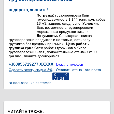
недорого, звоните!
Погрузка:
грузоперевозки Київ
грузоподъемность 1.144 тонн, кол. кубов
16 м3, задняя, ежедневно.
Условия:
Есть возможность грузоперевозки
мороженных продуктов питания.
Документы:
Санитарная книжка
грузоперевозки продуктов и не только, есть пару
грузчиков без вредных привычек .
Цена работы
грузчика грн.:
Стаж работы грузчиков в Киеве
грузоперевозки 6-лет., положительные отзывы От 90
грн.\час, звоните договоримся.
+380955719277,
XXXXX
Показать телефон
Сделать заявку скидка 3%
Оставить отзыв - это плата
0
0
All:
34
за пользование системой
RiNS
ЧИТАЙТЕ ТАКЖЕ: