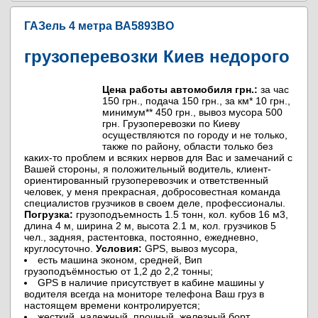
ГАЗель 4 метра ВА5893ВО
грузоперевозки Киев недорого
Цена работы автомобиля грн.:
за час
150 грн., подача 150 грн., за км* 10 грн.,
минимум** 450 грн., вывоз мусора 500
грн. Грузоперевозки по Киеву
осуществляются по городу и не только,
также по району, области только без
каких-то проблем и всяких нервов для Вас и замечаний с
Вашей стороны, я положительный водитель, клиент-
ориентированный грузоперевозчик и ответственный
человек, у меня прекрасная, добросовестная команда
специалистов грузчиков в своем деле, профессионалы.
Погрузка:
грузоподъемность 1.5 тонн, кол. кубов 16 м3,
длина 4 м, ширина 2 м, высота 2.1 м, кол. грузчиков 5
чел., задняя, растентовка, постоянно, ежедневно,
круглосуточно.
Условия:
GPS, вывоз мусора,
есть машина эконом, средней, Вип
грузоподъёмностью от 1,2 до 2,2 тонны;
GPS в наличие присутствует в кабине машины у
водителя всегда на мониторе телефона Ваш груз в
настоящем времени контролируется;
жесткий, надежный, прочный, железный борт