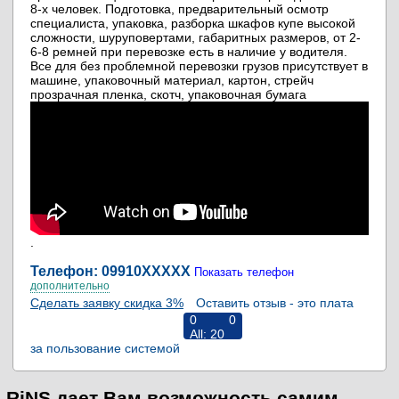
8-х человек. Подготовка, предварительный осмотр
специалиста, упаковка, разборка шкафов купе высокой
сложности, шуруповертами, габаритных размеров, от 2-
6-8 ремней при перевозке есть в наличие у водителя.
Все для без проблемной перевозки грузов присутствует в
машине, упаковочный материал, картон, стрейч
прозрачная пленка, скотч, упаковочная бумага
.
Телефон: 09910
XXXXX
Показать телефон
дополнительно
Сделать заявку скидка 3%
Оставить отзыв - это плата
0
0
All:
20
за пользование системой
RiNS
RiNS дает Вам возможность самим