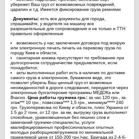
убережет Ваш груз от всевозможных повреждений,
царапин и т.д. Имеется фиксирование груза ремнями
.
Документы:
есть все документы для города,
спрашивайте, у водителя на машину все
разрешительные для сопровождения и не только и ТТН
правильно оформленные
возможность у нас заключения договора под мокрую
или электронную печать печать на перевозку груза по
городу Киев и области;
санитарная книжка присутствует по требованию при
долгосрочном сотрудничестве предъявляется, если
понадобится;
акты выполненных работ есть в наличие по доставке
самого груза в электронном, бумажном виде, это
позволит уберечь Ваш ценный груз от возможных
неожиданностей в дороге следования, передается через
электронные бухгалтерские программы МЕДОКа или
Вчасно.
Цена работы грузчика грн.:
за час 120 грн., за
этаж*** 10 грн., повесовка**** 1,5 грн., минимум***** 240
грн. Грузоперевозка по Киеву и области, плюс Украина от
1.5 до 2 тонн, от 12 грн. за км, выгрузку груза выполняют
спокойные, уравновешенные без лишних слов и
замечаний грузчики-специалисты, услуги
квалифицированных профессиональных опытных
молодых разборщиков/грузчиков по минимальной
приемлемой цене от 150-200 грн./час. Бригада из 2-4-6-