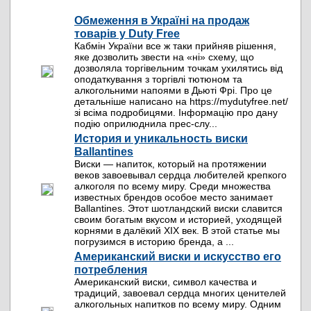
Обмеження в Україні на продаж
товарів у Duty Free
Кабмін України все ж таки прийняв рішення,
яке дозволить звести на «ні» схему, що
дозволяла торгівельним точкам ухилятись від
оподаткування з торгівлі тютюном та
алкогольними напоями в Дьюті Фрі. Про це
детальніше написано на https://mydutyfree.net/
зі всіма подробицями. Інформацію про дану
подію оприлюднила прес-слу...
История и уникальность виски
Ballantines
Виски — напиток, который на протяжении
веков завоевывал сердца любителей крепкого
алкоголя по всему миру. Среди множества
известных брендов особое место занимает
Ballantines. Этот шотландский виски славится
своим богатым вкусом и историей, уходящей
корнями в далёкий XIX век. В этой статье мы
погрузимся в историю бренда, а ...
Американский виски и искусство его
потребления
Американский виски, символ качества и
традиций, завоевал сердца многих ценителей
алкогольных напитков по всему миру. Одним