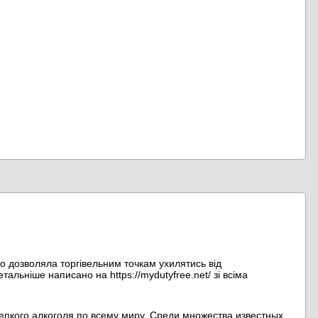
що дозволяла торгівельним точкам ухилятись від
альніше написано на https://mydutyfree.net/ зі всіма
епкого алкоголя по всему миру. Среди множества известных