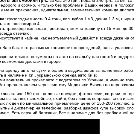
боты автомобиля грн.:
за час 240 грн., подача 240 грн., за км* 1
недорого и срочно, и только без проблем и Ваших нервов, я полож
 у меня прекрасная, удивительная, замечательная команда диспет
ка:
грузоподъемность 0.4 тонн, кол. кубов 1 м3, длина 1.3 м, ширина
:
кол. пассажиров 4,
ать трансфер ж\д вокзал, ресторан, можно машину от 15 мин. до 30
всегда отвечаю;
сутствует в кабине, как неотъемлемый дивайст и всегда даже на 
т Ваш багаж от разных механических повреждений, пасы, упаковоч
азрешительные документы на авто на свадьбу для гостей и подарко
 возможные доставки в городе
а аренду авто на сутки и более и выдача актов выполненных работ 
 в наличие и т.п., українською оренда авто Київ;
и водитель на прокат авто с водителем по Украине, а именно толь
от предоставляем через систему Медок или Вчасно по перевозкам
грн.:
за час 150 грн., деловые поездки, фотосессии, встречи по гор
лем выполняют спокойные, охайні, без лишних вопросов, слов и з
х людей по минимальной приемлемой цене от 150-200 грн./час. Бри
ытный диспетчер на телефоне, разборка шкафов купе высокой слож
личие. Есть верхний багажник, Все в наличие для без проблемной п