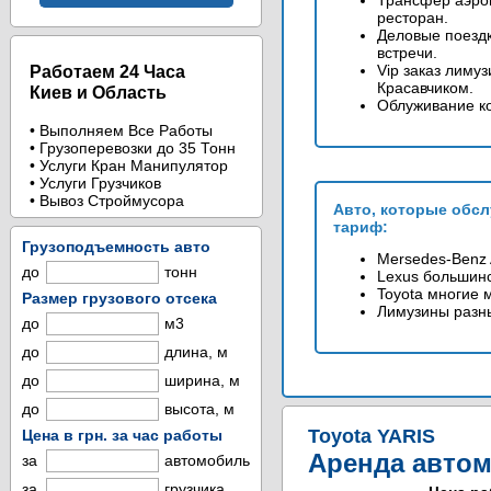
Трансфер аэроп
ресторан.
Деловые поездк
встречи.
Vip заказ лимуз
Работаем 24 Часа
Красавчиком.
Киев и Область
Облуживание к
• Выполняем Все Работы
• Грузоперевозки до 35 Тонн
• Услуги Кран Манипулятор
• Услуги Грузчиков
• Вывоз Строймусора
Авто, которые обс
тариф:
Грузоподъемность авто
Mersedes-Benz 
до
тонн
Lexus большин
Toyota многие 
Размер грузового отсека
Лимузины разн
до
м3
до
длина, м
до
ширина, м
до
высота, м
Toyota YARIS
Цена в грн. за час работы
Аренда автом
за
автомобиль
за
грузчика