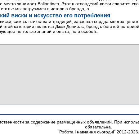
е место занимает Ballantines. Этот шотландский виски славится с
й статье мы погрузимся в историю бренда, а ...
кий виски и искусство его потребления
виски, символ качества и традиций, завоевал сердца многих ценит
й этой категории является Джек Дениелс, бренд с богатой историей
бующее не только знаний и опыта, но и особой...
тственности за содержание размещенных объявлений. При использо
обязательна.
"Робота і навчання сьогодні" 2012-2026