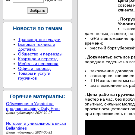
Цена ра
совсем 
клиента,
.
Погруз
Условия
Новости по темам
заказ
даже ночью, звоните, не 
GPS в автомашине при
Транспортные услуги
времени;
Бытовая техника и
жесткий борт убережё
доставка
Общество и переезды
.
Документы:
есть все р
Квартира и переезд
переднем сиденье на все
Мебель и перевозка
Офис и переезд
заключение договора н
Товары и услуги
санитарная книжки есть
грузчиков
ТТН заполняем мы сам
акты выполненных раб
.
Цена работы грузчика 
Горячие материалы:
мастер на час, без проб
Обмеження в Україні на
опытных, сильных молоды
продаж товарів у Duty Free
просчет осуществляет оп
Дата публикации: 2024-10-27
при перевозке есть в на
История и уникальность виски
Ballantines
Дата публикации: 2024-05-21