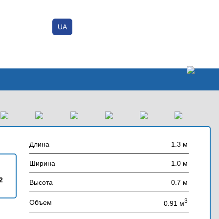
UA
Вход / Регистрация
Добавить объявление
Длина
1.3 м
Ширина
1.0 м
2
Высота
0.7 м
3
Объем
0.91 м