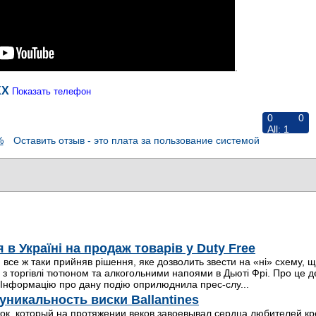
.
XX
Показать телефон
0
0
All:
1
%
Оставить отзыв - это плата за пользование системой
RiNS
в Україні на продаж товарів у Duty Free
 все ж таки прийняв рішення, яке дозволить звести на «ні» схему, 
з торгівлі тютюном та алкогольними напоями в Дьюті Фрі. Про це дет
Інформацію про дану подію оприлюднила прес-слу...
уникальность виски Ballantines
ок, который на протяжении веков завоевывал сердца любителей кр