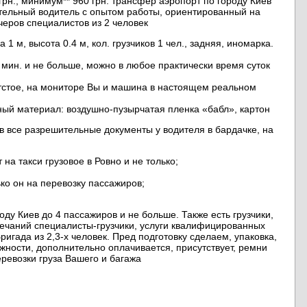
0 грн., минимум** 960 грн. трансфер аэропорт по городу Киев
ительный водитель с опытом работы, ориентированный на
черов специалистов из 2 человек
 1 м, высота 0.4 м, кол. грузчиков 1 чел., задняя, иномарка.
 мин. и не больше, можно в любое практически время суток
отстое, на мониторе Вы и машина в настоящем реальном
ный материал: воздушно-пузырчатая пленка «бабл», картон
в все разрешительные документы у водителя в бардачке, на
на такси грузовое в Ровно и не только;
ко он на перевозку пассажиров;
оду Киев до 4 пассажиров и не больше. Также есть грузчики,
амечаний специалисты-грузчики, услуги квалифицированных
гада из 2,3-х человек. Пред подготовку сделаем, упаковка,
ности, дополнительно оплачивается, присутствует, ремни
еревозки груза Вашего и багажа