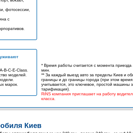
орт, вокзал,
и, фотосессии,
ина с
орпоративов.
луживают
* Время работы считается с момента приезда 
A-B-C-E-Class.
мин.
ство моделей.
** За каждый выезд авто за пределы Киев и обл
модели.
границы и до границы города (при этом врем
ых марок.
учитывается, это ключевое, простой машины з
тарификация).
RiNS компания приглашает на работу водител
класса.
обиля Киев