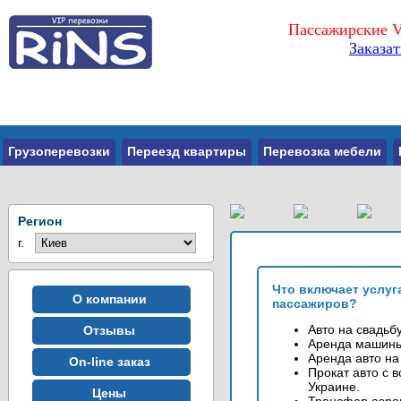
Пассажирские V
Заказа
Грузоперевозки
Переезд квартиры
Перевозка мебели
Регион
г.
Что включает услуга
О компании
пассажиров?
Авто на свадьбу
Отзывы
Аренда машины
Аренда авто на 
On-line заказ
Прокат авто с 
Украине.
Цены