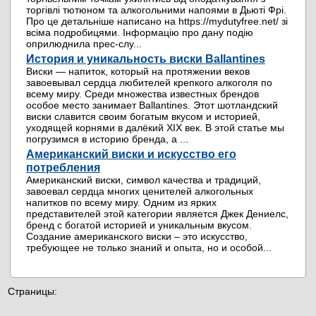
торгівлі тютюном та алкогольними напоями в Дьюті Фрі.
Про це детальніше написано на https://mydutyfree.net/ зі
всіма подробицями. Інформацію про дану подію
оприлюднила прес-слу...
История и уникальность виски Ballantines
Виски — напиток, который на протяжении веков
завоевывал сердца любителей крепкого алкоголя по
всему миру. Среди множества известных брендов
особое место занимает Ballantines. Этот шотландский
виски славится своим богатым вкусом и историей,
уходящей корнями в далёкий XIX век. В этой статье мы
погрузимся в историю бренда, а ...
Американский виски и искусство его
потребления
Американский виски, символ качества и традиций,
завоевал сердца многих ценителей алкогольных
напитков по всему миру. Одним из ярких
представителей этой категории является Джек Дениелс,
бренд с богатой историей и уникальным вкусом.
Создание американского виски – это искусство,
требующее не только знаний и опыта, но и особой...
Страницы: