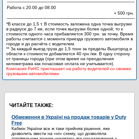
Работа с 20.00 до 08.00
+ 500 грн.
*В классе до 1,5 т. В стоимость заложена одна точка выгрузки
в радиусе до 7 км, если точек выгрузки более одной, то к
стоимости одного часа прибавляется 300 грн. за точку. Время
работы считается с момента приезда грузового автомобиля в
городе и до расчёта с водителем.
** За каждый выезд груза до 1,5 тонн за пределы Вышгород и
области к стоимости добавляется 40 грн./км. В одну сторону
от границы города (при этом время на преодоления
километража как почасовая оплата не учитывается).
Компания РиНС приглашает на работу водителей со своими
грузовыми автомобилями.
ЧИТАЙТЕ ТАКЖЕ:
Обмеження в Україні на продаж товарів у Duty
Free
Кабмін України все ж таки прийняв рішення, яке
дозволить звести на «ні» схему, що дозволяла
торгівельним точкам ухилятись від оподаткування з