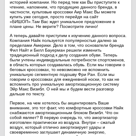
историей компании. Но перед тем как Вы приступите к
чтению, напомним, что продукцию данного бренда, в
частности, культовые кроссовки Аир Макс Вы можете
купить уже сегодня, просто перейдя на сайт
«БИШОП».
Там Вас ждет уникальное предложение в
плане цены. Не верите? Посмотрите лично!
А теперь давайте приступим к изучению данного вопроса.
Компания Найк пользуется популярностью далеко за
пределами Америки. Дело в том, что основатели бренда
Фил Найт и Билл Бауерман решили изменить
традиционный подход к делу создания обуви. Теперь
были учтены индивидуальные потребности спортсменов,
в область которых создавалась обувь. Если мы говорим о
беговых кроссовках, то невозможно не вспомнить
уникальную сегментную подошву Фри Ран. Если мы
говорим о кроссовках для ежедневной носки, то как не
вспомнить про уникальную амортизационную систему
Эйр Макс Визибл. О ней мы и будем вести разговор
дальше по тексту.
Первое, на чем хотелось бы акцентировать Ваше
внимание, это тот факт, что комфортные кроссовки Найк
снабжаются амортизационным блоком Визибл. Что он
собой являет? В первую очередь то, что амортизатор
изготовлен практически из воздуха. Внутри – сжатый
воздух, который отлично амортизирует удары и
своевременно заглушает динамичную энергию,