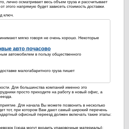
о, лично осматривает весь объем груза и рассчитывает
 от этого напрямую будет зависеть стоимость доставки.
д ключ.
ринимают мягко говоря не очень хорошо. Некоторые
ковые авто почасово
нным автомобилем в пользу общественного
 доставке малогабаритного груза пишет
ности. Для большинства компаний именно это
удники просто приходите на работу в новый офис, а
еезда.
приятие. Для начала Вы можете позвонить в несколько
дет тот, при котором Вам дают самый широкий перечень
андартный офисный переезд должен включать такие этапы:
ревозок (сюда могут входить упаковочные материалы);