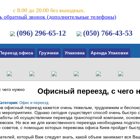
с 8:00 до 20:00 без выходных.
ть обратный звонок (дополнительные телефоны)
(096) 296-65-12
(050) 766-43-53
Переезд офиса
Грузчики
Упаковка
Аренда Упаковки
Офисный переезд, с чего 
Категория:
Офис и переезд
ов офисный переезд кажется очень тяжелым, трудоемким и беспоко
х мероприятиях. Однако сегодня существует способ очень быстро 
заботы об осуществлении переезда транспортной компании, основ
евозок. Но все же для качественного переезда необходима подгот
о советов, с помощью которых перевозка офиса Киев пройдет быстр
зателей, который Вам следует знать, какой объем занимают вся Ва