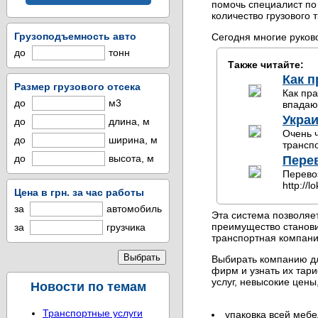
помочь специалист по
количество грузового 
Грузоподъемность авто
Сегодня многие руков
до
тонн
Также читайте:
Как 
Размер грузового отсека
Как пр
до
м3
впадают
Украи
до
длина, м
Очень 
до
ширина, м
транспо
до
высота, м
Пере
Перевоз
http://
Цена в грн. за час работы
за
автомобиль
Эта система позволяе
преимущество станови
за
грузчика
транспортная компани
Выбирать компанию дл
фирм и узнать их тар
услуг, невысокие цен
Новости по темам
Транспортные услуги
упаковка всей мебе