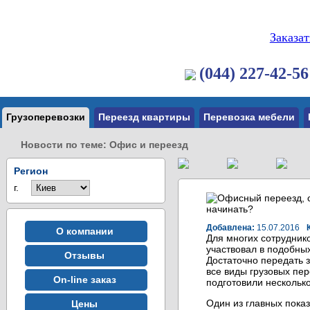
Заказа
(044) 227-42-56
Грузоперевозки
Переезд квартиры
Перевозка мебели
Новости по теме: Офис и переезд
Регион
г.
Добавлена:
15.07.2016
О компании
Для многих сотрудник
участвовал в подобны
Отзывы
Достаточно передать 
все виды грузовых пер
On-line заказ
подготовили нескольк
Один из главных пока
Цены