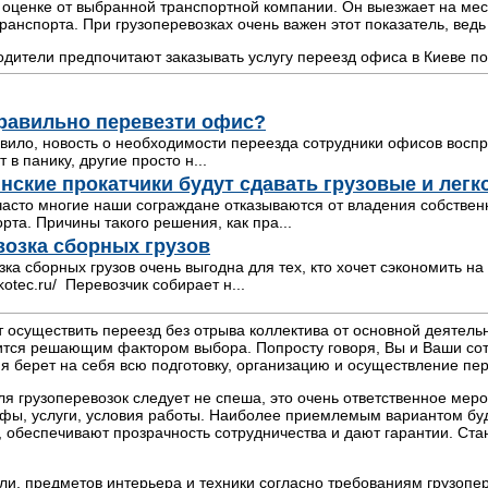
 оценке от выбранной транспортной компании. Он выезжает на мест
транспорта. При грузоперевозках очень важен этот показатель, ведь
одители предпочитают заказывать услугу переезд офиса в Киеве по
правильно перевезти офис?
авило, новость о необходимости переезда сотрудники офисов восп
 в панику, другие просто н...
нские прокатчики будут сдавать грузовые и лег
часто многие наши сограждане отказываются от владения собстве
рта. Причины такого решения, как пра...
возка сборных грузов
ка сборных грузов очень выгодна для тех, кто хочет сэкономить на
lokotec.ru/ Перевозчик собирает н...
т осуществить переезд без отрыва коллектива от основной деятель
тся решающим фактором выбора. Попросту говоря, Вы и Ваши сотр
я берет на себя всю подготовку, организацию и осуществление пер
я грузоперевозок следует не спеша, это очень ответственное меро
ифы, услуги, условия работы. Наиболее приемлемым вариантом бу
ы, обеспечивают прозрачность сотрудничества и дают гарантии. Ст
ли, предметов интерьера и техники согласно требованиям грузопе