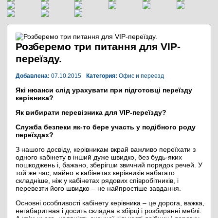
Розберемо три питання для VIP-
переїзду.
Добавлена:
07.10.2015
Категория:
Офис и переезд
Які нюанси слід урахувати при підготовці переїзду
керівника?
Як вибирати перевізника для VIP-переїзду?
Служба безпеки як-то бере участь у подібного роду
переїздах?
З нашого досвіду, керівникам вкрай важливо переїхати з
одного кабінету в інший дуже швидко, без будь-яких
пошкоджень і, бажано, зберігши звичний порядок речей. У
той же час, майно в кабінетах керівників набагато
складніше, ніж у кабінетах рядових співробітників, і
перевезти його швидко – не найпростіше завдання.
Основні особливості кабінету керівника – це дорога, важка,
негабаритная і досить складна в збірці і розбиранні меблі.