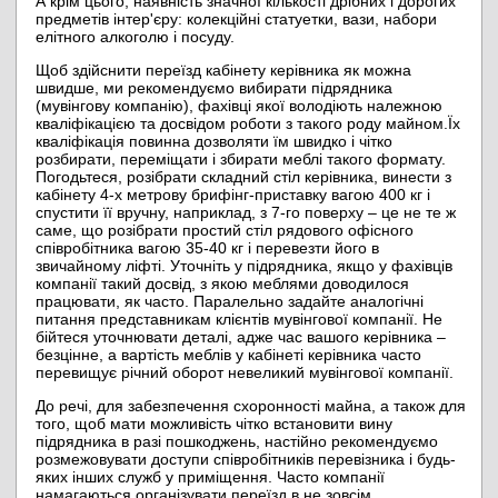
А крім цього, наявність значної кількості дрібних і дорогих
предметів інтер'єру: колекційні статуетки, вази, набори
елітного алкоголю і посуду.
Щоб здійснити переїзд кабінету керівника як можна
швидше, ми рекомендуємо вибирати підрядника
(мувінгову компанію), фахівці якої володіють належною
кваліфікацією та досвідом роботи з такого роду майном.
Їх
кваліфікація повинна дозволяти їм швидко і чітко
розбирати, переміщати і збирати меблі такого формату.
Погодьтеся, розібрати складний стіл керівника, винести з
кабінету 4-х метрову брифінг-приставку вагою 400 кг і
спустити її вручну, наприклад, з 7-го поверху – це не те ж
саме, що розібрати простий стіл рядового офісного
співробітника вагою 35-40 кг і перевезти його в
звичайному ліфті. Уточніть у підрядника, якщо у фахівців
компанії такий досвід, з якою меблями доводилося
працювати, як часто. Паралельно задайте аналогічні
питання представникам клієнтів мувінгової компанії. Не
бійтеся уточнювати деталі, адже час вашого керівника –
безцінне, а вартість меблів у кабінеті керівника часто
перевищує річний оборот невеликий мувінгової компанії.
До речі, для забезпечення схоронності майна, а також для
того, щоб мати можливість чітко встановити вину
підрядника в разі пошкоджень, настійно рекомендуємо
розмежовувати доступи співробітників перевізника і будь-
яких інших служб у приміщення. Часто компанії
намагаються організувати переїзд в не зовсім