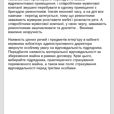
відремонтовані приміщення, і співробітники мувінгової
компанії змушені перебувати в одному приміщенні з
бригадою ремонтників. Ілюзія економії часу, а на ділі все
навпаки - переїзд затягується, тому що ремонтники
заважають муверам розставити меблі і розкласти речі. А
співробітники мувінгової компанії, у свою чергу, заважають
ремонтникам зашпаклювати та доклеїти... Виникає
взаємне незручність.
Наявність цінних речей і предметів інтер'єру в кабінеті
керівника зобов'язує адміністративного директора
звернути особливу увагу на відповідальність підрядника.
Передбачте наявність матеріальної відповідальності за
збереження майна в рамках договору. Крім цього,
вибирайте підрядника, практикуючого страхування
перевезеного майна, а також має поліс страхування
відповідальності перед третіми особами.