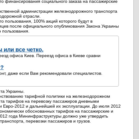
го финансирования социального заказа на пассажирские
арственной администрации железнодорожного транспорта
одорожной отрасли.
о пользования, 100% акций которого будут в
сяцев после официального опубликования Закона Украины
 пользования.
 или все четко.
ереезд офиса Киев. Переезд офиса в Киеве сравни
о?
монт, даже если Вам рекомендовали специалистов.
та Украины.
нствованию тарифной политики на железнодорожном
чета тарифов на перевозку пассажиров дневными
и Евро-2012 и дальнейшей их эксплуатации. До июля 2012
кономически обоснованных тарифов на пассажирские и
2012 года Мининфраструктуры должно уже утвердить
ранспорта, перевозки пассажиров и грузов.