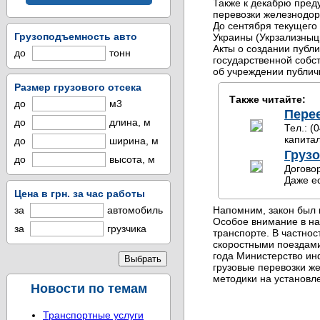
Также к декабрю пред
перевозки железнодо
До сентября текущего
Грузоподъемность авто
Украины (Укрзализныц
Акты о создании публ
до
тонн
государственной собс
об учреждении публич
Размер грузового отсека
Также читайте:
до
м3
Перее
до
длина, м
Тел.: (
капитал
до
ширина, м
Грузо
до
высота, м
Договор
Даже е
Цена в грн. за час работы
за
автомобиль
Напомним, закон был 
Особое внимание в н
за
грузчика
транспорте. В частно
скоростными поездами
года Министерство ин
грузовые перевозки ж
методики на установл
Новости по темам
Транспортные услуги