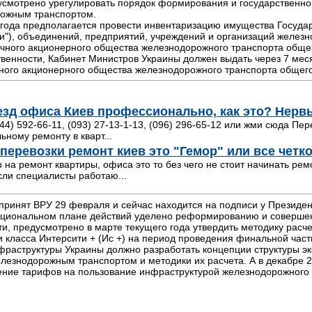
усмотрено урегулировать порядок формирования и государственно
рожным транспортом.
 года предполагается провести инвентаризацию имущества Госуд
и"), объединений, предприятий, учреждений и организаций железн
ичного акционерного общества железнодорожного транспорта общег
твенности, Кабинет Министров Украины должен выдать через 7 ме
ного акционерного общества железнодорожного транспорта общего
зд офиса Киев профессионально, как это? Нервы
044) 592-66-11, (093) 27-13-1-13, (096) 296-65-12 или жми сюда П
ьному ремонту в кварт...
перевозки ремонт киев это "Гемор" или все четк
 на ремонт квартиры, офиса это то без чего не стоит начинать ре
сли специалисты работаю...
принят ВРУ 29 февраля и сейчас находится на подписи у Президен
ациональном плане действий уделено реформированию и соверше
сти, предусмотрено в марте текущего года утвердить методику рас
 класса Интерсити + (Ис +) на период проведения финальной част
фраструктуры Украины должно разработать концепции структуры э
елезнодорожным транспортом и методики их расчета. А в декабре 
ение тарифов на пользование инфраструктурой железнодорожного т