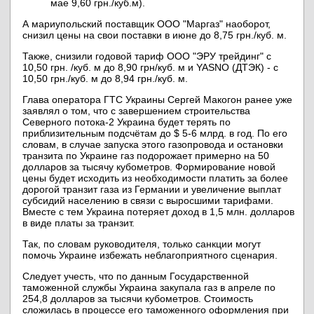
мае 9,60 грн./куб.м).
А мариупольский поставщик ООО "Маргаз" наоборот,
снизил цены на свои поставки в июне до 8,75 грн./куб. м.
Также, снизили годовой тариф ООО "ЭРУ трейдинг" с
10,50 грн. /куб. м до 8,90 грн/куб. м и YASNO (ДТЭК) - с
10,50 грн./куб. м до 8,94 грн./куб. м.
Глава оператора ГТС Украины Сергей Макогон ранее уже
заявлял о том, что с завершением строительства
Северного потока-2 Украина будет терять по
приблизительным подсчётам до $ 5-6 млрд. в год. По его
словам, в случае запуска этого газопровода и остановки
транзита по Украине газ подорожает примерно на 50
долларов за тысячу кубометров. Формирование новой
цены будет исходить из необходимости платить за более
дорогой транзит газа из Германии и увеличение выплат
субсидий населению в связи с выросшими тарифами.
Вместе с тем Украина потеряет доход в 1,5 млн. долларов
в виде платы за транзит.
Так, по словам руководителя, только санкции могут
помочь Украине избежать неблагоприятного сценария.
Следует учесть, что по данным Государственной
таможенной службы Украина закупала газ в апреле по
254,8 долларов за тысячи кубометров. Стоимость
сложилась в процессе его таможенного оформления при