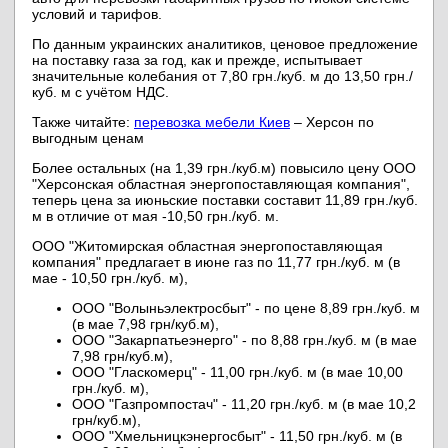
условий и тарифов.
По данным украинских аналитиков, ценовое предложение
на поставку газа за год, как и прежде, испытывает
значительные колебания от 7,80 грн./куб. м до 13,50 грн./
куб. м с учётом НДС.
Также читайте:
перевозка мебели Киев
– Херсон по
выгодным ценам
Более остальных (на 1,39 грн./куб.
м) повысило цену ООО
"Херсонская областная энергопоставляющая компания",
теперь цена за июньские поставки составит 11,89 грн./куб.
м в отличие от мая -10,50 грн./куб. м.
ООО "Житомирская областная энергопоставляющая
компания" предлагает в июне газ по 11,77 грн./куб. м (в
мае - 10,50 грн./куб. м),
ООО "Волыньэлектросбыт" - по цене 8,89 грн./куб. м
(в мае 7,98 грн/куб.м),
ООО "Закарпатьеэнерго" - по 8,88 грн./куб. м (в мае
7,98 грн/куб.м),
ООО "Гласкомерц" - 11,00 грн./куб. м (в мае 10,00
грн./куб. м),
ООО "Газпромпостач" - 11,20 грн./куб. м (в мае 10,2
грн/куб.м),
ООО "Хмельницкэнергосбыт" - 11,50 грн./куб. м (в